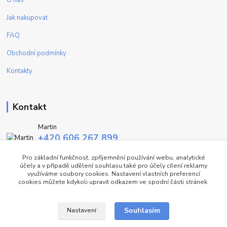
Jak nakupovat
FAQ
Obchodní podmínky
Kontakty
Kontakt
Martin
+420 606 267 899
(Po - Pa, 9-16 hod.)
Pro základní funkčnost, zpříjemnění používání webu, analytické
účely a v případě udělení souhlasu také pro účely cílení reklamy
info@fashiontrend.cz
využíváme soubory cookies. Nastavení vlastních preferencí
cookies můžete kdykoli upravit odkazem ve spodní části stránek.
Souhlasím
Nastavení