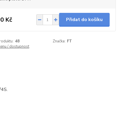
0 Kč
Přidat do košíku
roduktu:
48
Značka:
FT
cenu / dostupnost
/4S.