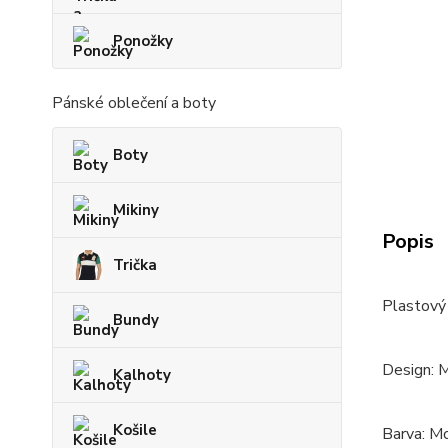
Ponožky
Pánské oblečení a boty
Boty
Mikiny
Popis
Trička
Plastový 
Bundy
Design: 
Kalhoty
Košile
Barva: M