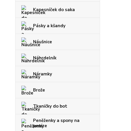
Kapesníček do saka
Pásky a kšandy
Náušnice
Náhrdelník
Náramky
Brože
Tkaničky do bot
Peněženky a spony na
peníze