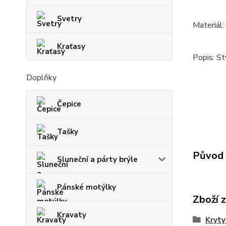
Svetry
Materiál:
Kraťasy
Popis: St
Doplňky
Čepice
Tašky
Původ 
Sluneční a párty brýle
Pánské motýlky
Zboží 
Kravaty
Kryty