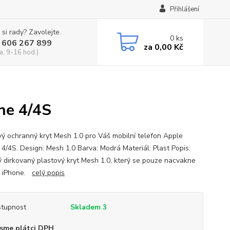
Přihlášení
 si rady? Zavolejte.
0
ks
 606 267 899
za
0,00 Kč
a, 9-16 hod.)
ne 4/4S
vý ochranný kryt Mesh 1.0 pro Váš mobilní telefon Apple
 4/4S. Design: Mesh 1.0 Barva: Modrá Materiál: Plast Popis:
ý dirkovaný plastový kryt Mesh 1.0, který se pouze nacvakne
š iPhone.
celý popis
tupnost
Skladem 3
sme plátci DPH