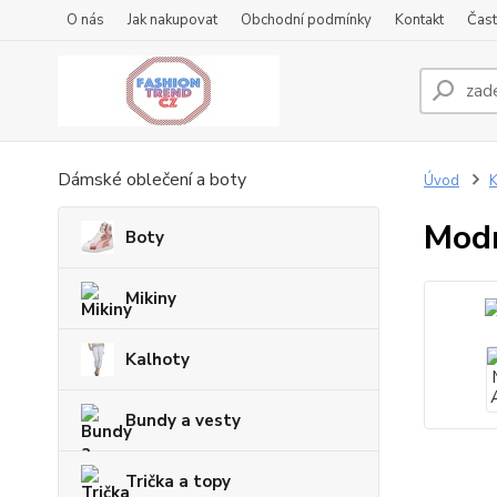
O nás
Jak nakupovat
Obchodní podmínky
Kontakt
Čast
Dámské oblečení a boty
Úvod
K
Modr
Boty
Mikiny
Kalhoty
Bundy a vesty
Trička a topy