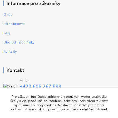
Informace pro zákazníky
O nás
Jak nakupovat
FAQ
Obchodní podmínky
Kontakty
Kontakt
Martin
+420 606 267 899
(Po - Pa, 9-16 hod.)
Pro základní funkčnost, zpříjemnění používání webu, analytické
účely a v případě udělení souhlasu také pro účely cílení reklamy
info@fashiontrend.cz
využíváme soubory cookies. Nastavení vlastních preferencí
cookies můžete kdykoli upravit odkazem ve spodní části stránek.