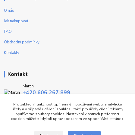
O nás
Jak nakupovat
FAQ
Obchodní podmínky
Kontakty
Kontakt
Martin
+420 606 267 899
(Po - Pa, 9-16 hod.)
Pro základní funkčnost, zpříjemnění používání webu, analytické
účely a v případě udělení souhlasu také pro účely cílení reklamy
info@fashiontrend.cz
využíváme soubory cookies. Nastavení vlastních preferencí
cookies můžete kdykoli upravit odkazem ve spodní části stránek.