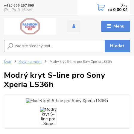
0
ks
+420 606 267 899
za
0,00 Kč
(Po - Pa, 9-16 hod.)
Menu
Hledat
Úvod
Kryty na mobil
Modrý kryt S-line pro Sony Xperia LS36h
Modrý kryt S-line pro Sony
Xperia LS36h