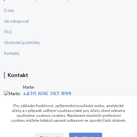
O nás
Jak nakupovat
FAQ
Obchodní podmínky
Kontakty
Kontakt
Martin
+420 606 267 899
(Po - Pa, 9-16 hod.)
Pro základní funkčnost, zpříjemnění používání webu, analytické
účely a v případě udělení souhlasu také pro účely cílení reklamy
info@fashiontrend.cz
využíváme soubory cookies. Nastavení vlastních preferencí
cookies můžete kdykoli upravit odkazem ve spodní části stránek.