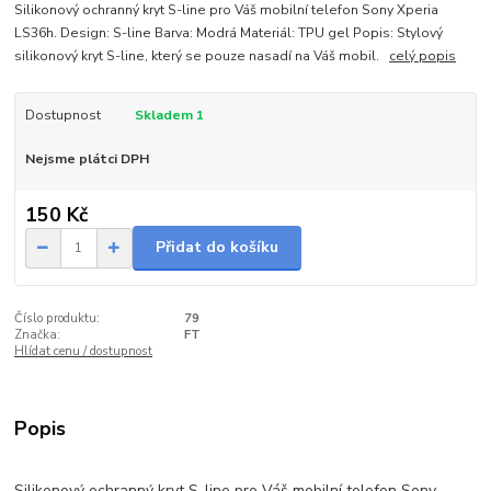
Silikonový ochranný kryt S-line pro Váš mobilní telefon Sony Xperia
LS36h. Design: S-line Barva: Modrá Materiál: TPU gel Popis: Stylový
silikonový kryt S-line, který se pouze nasadí na Váš mobil.
celý popis
Dostupnost
Skladem 1
Nejsme plátci DPH
150 Kč
Přidat do košíku
Číslo produktu:
79
Značka:
FT
Hlídat cenu / dostupnost
Popis
Silikonový ochranný kryt S-line pro Váš mobilní telefon Sony