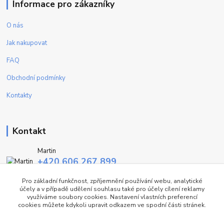
Informace pro zákazníky
O nás
Jak nakupovat
FAQ
Obchodní podmínky
Kontakty
Kontakt
Martin
+420 606 267 899
(Po - Pa, 9-16 hod.)
Pro základní funkčnost, zpříjemnění používání webu, analytické
účely a v případě udělení souhlasu také pro účely cílení reklamy
info@fashiontrend.cz
využíváme soubory cookies. Nastavení vlastních preferencí
cookies můžete kdykoli upravit odkazem ve spodní části stránek.