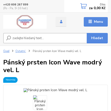
0
ks
+420 606 267 899
za
0,00 Kč
(Po - Pa, 9-16 hod.)
Menu
Hledat
Úvod
Ostatní
Pánský prsten Icon Wave modrý vel. L
Pánský prsten Icon Wave modrý
vel. L
Novinka