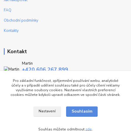
FAQ
Obchodní podmínky
Kontakty
Kontakt
Martin
+420 606 267 899
(Po - Pa, 9-16 hod.)
Pro základní funkčnost, zpříjemnění používání webu, analytické
účely a v případě udělení souhlasu také pro účely cílení reklamy
info@fashiontrend.cz
využíváme soubory cookies. Nastavení vlastních preferencí
cookies můžete kdykoli upravit odkazem ve spodní části stránek.
Souhlasím
Nastavení
©FT
Souhlas můžete odmítnout
zde
.