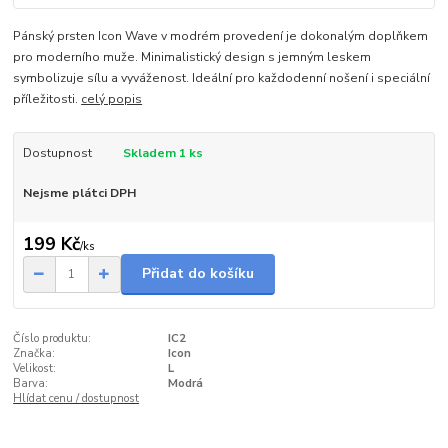
Pánský prsten Icon Wave v modrém provedení je dokonalým doplňkem
pro moderního muže. Minimalistický design s jemným leskem
symbolizuje sílu a vyváženost. Ideální pro každodenní nošení i speciální
příležitosti.
celý popis
Dostupnost
Skladem 1 ks
Nejsme plátci DPH
199 Kč
/
ks
Přidat do košíku
Číslo produktu:
IC2
Značka:
Icon
Velikost:
L
Barva:
Modrá
Hlídat cenu / dostupnost