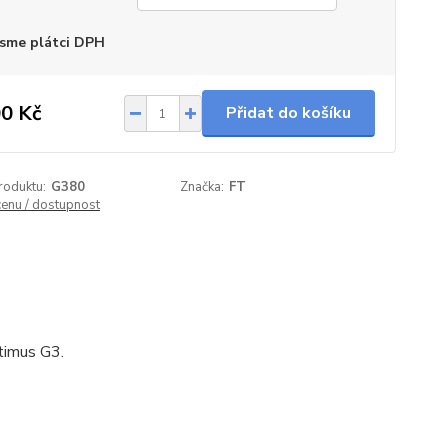
sme plátci DPH
0 Kč
Přidat do košíku
roduktu:
G380
Značka:
FT
cenu / dostupnost
timus G3.