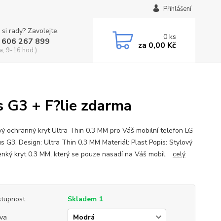
Přihlášení
 si rady? Zavolejte.
0
ks
 606 267 899
za
0,00 Kč
a, 9-16 hod.)
 G3 + F?lie zdarma
vý ochranný kryt Ultra Thin 0.3 MM pro Váš mobilní telefon LG
s G3. Design: Ultra Thin 0.3 MM Materiál: Plast Popis: Stylový
tenký kryt 0.3 MM, který se pouze nasadí na Váš mobil.
celý
tupnost
Skladem 1
va