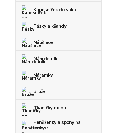
Kapesníček do saka
Pásky a kšandy
Náušnice
Náhrdelník
Náramky
Brože
Tkaničky do bot
Peněženky a spony na
peníze