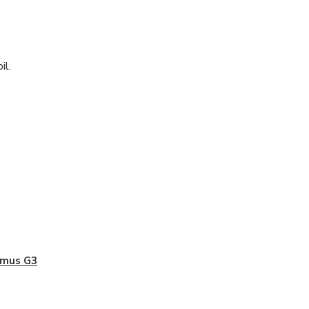
il.
imus G3