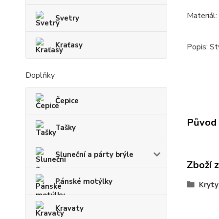
Materiál:
Svetry
Kraťasy
Popis: St
Doplňky
Čepice
Původ 
Tašky
Sluneční a párty brýle
Zboží 
Pánské motýlky
Kryty
Kravaty