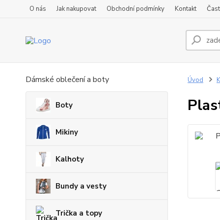
O nás
Jak nakupovat
Obchodní podmínky
Kontakt
Čast
Dámské oblečení a boty
Úvod
K
Plas
Boty
Mikiny
Kalhoty
Bundy a vesty
Trička a topy