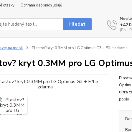
é otázky
Ochrana osobních údajů
Nevíte
Hledat
+420
(Po - P
ryty na mobil
Plastov? kryt 0.3MM pro LG Optimus G3 + F?lie zdarma
tov? kryt 0.3MM pro LG Optimus
Plasto
Optimu
ultra 
popis
Dos
Bar