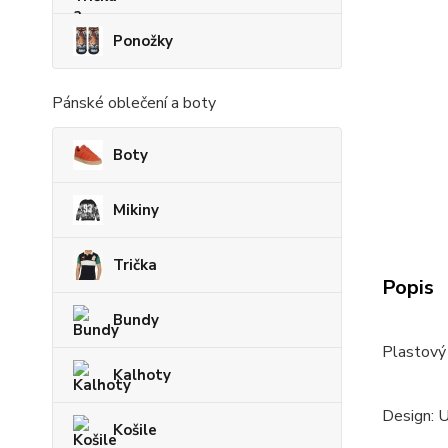
Ponožky
Pánské oblečení a boty
Boty
Mikiny
Trička
Popis
Bundy
Plastový 
Kalhoty
Design: 
Košile