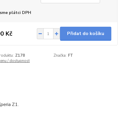
sme plátci DPH
0 Kč
Přidat do košíku
roduktu:
Z178
Značka:
FT
cenu / dostupnost
peria Z1.