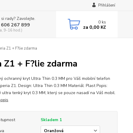
Přihlášení
 si rady? Zavolejte.
0
ks
 606 267 899
za
0,00 Kč
a, 9-16 hod.)
ria Z1 + F?lie zdarma
 Z1 + F?lie zdarma
vý ochranný kryt Ultra Thin 0.3 MM pro Váš mobilní telefon
peria Z1. Design: Ultra Thin 0.3 MM Materiál: Plast Popis:
ý ultra tenký kryt 0.3 MM, který se pouze nasadí na Váš mobil.
popis
tupnost
Skladem 1
va