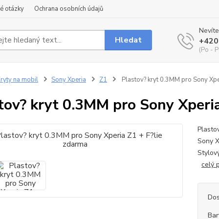
é otázky
Ochrana osobních údajů
Nevíte
Hledat
+420
(Po - P
ryty na mobil
Sony Xperia
Z1
Plastov? kryt 0.3MM pro Sony Xpe
tov? kryt 0.3MM pro Sony Xperia
Plasto
Sony X
Stylov
celý 
Dos
Bar