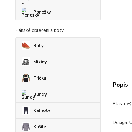
Ponožky
Pánské oblečení a boty
Boty
Mikiny
Trička
Popis
Bundy
Plastový 
Kalhoty
Design: 
Košile