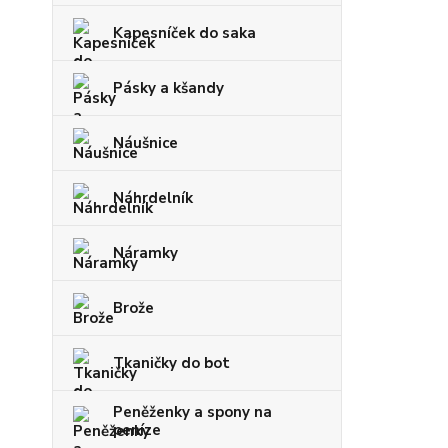
Kapesníček do saka
Pásky a kšandy
Náušnice
Náhrdelník
Náramky
Brože
Tkaničky do bot
Peněženky a spony na
peníze