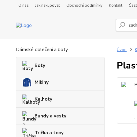
O nás
Jak nakupovat
Obchodní podmínky
Kontakt
Čast
Dámské oblečení a boty
Úvod
K
Plas
Boty
Mikiny
Kalhoty
Bundy a vesty
Trička a topy