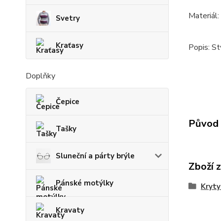
Materiál:
Svetry
Kraťasy
Popis: St
Doplňky
Čepice
Původ 
Tašky
Sluneční a párty brýle
Zboží 
Pánské motýlky
Kryty
Kravaty