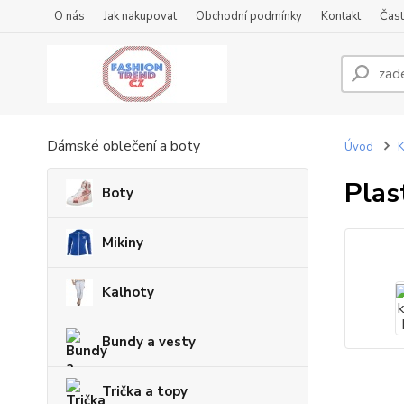
O nás
Jak nakupovat
Obchodní podmínky
Kontakt
Čast
Dámské oblečení a boty
Úvod
K
Plas
Boty
Mikiny
Kalhoty
Bundy a vesty
Trička a topy