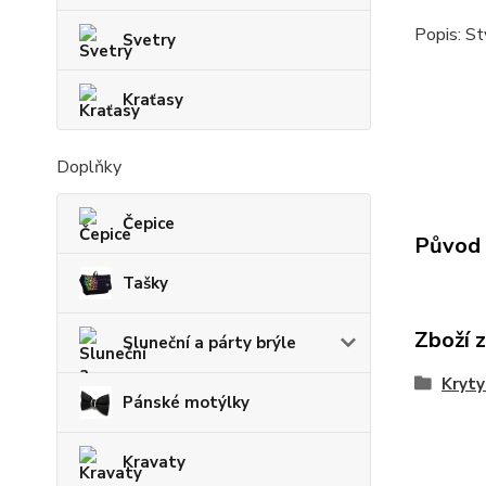
Popis: St
Svetry
Kraťasy
Doplňky
Čepice
Původ 
Tašky
Zboží 
Sluneční a párty brýle
Kryty
Pánské motýlky
Kravaty