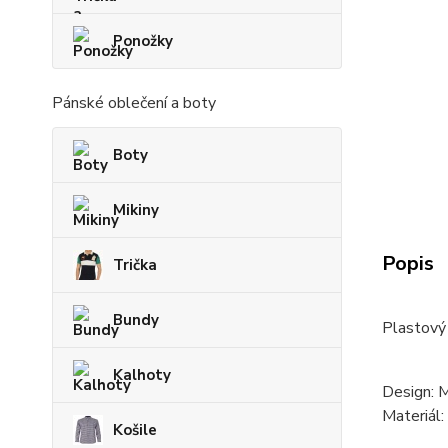
Ponožky
Pánské oblečení a boty
Boty
Mikiny
Popis
Trička
Bundy
Plastový 
Kalhoty
Design: 
Materiál:
Košile