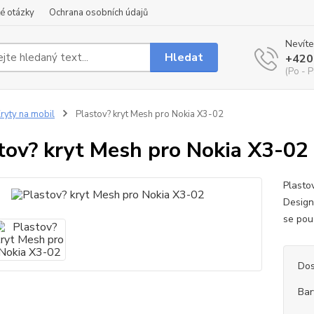
é otázky
Ochrana osobních údajů
Nevíte
Hledat
+420
(Po - P
ryty na mobil
Plastov? kryt Mesh pro Nokia X3-02
tov? kryt Mesh pro Nokia X3-02
Plasto
Design
se pou
Dos
Bar