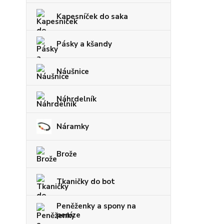
Kapesníček do saka
Pásky a kšandy
Náušnice
Náhrdelník
Náramky
Brože
Tkaničky do bot
Peněženky a spony na
peníze