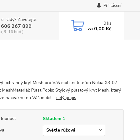
Přihlášení
 si rady? Zavolejte.
0
ks
 606 267 899
za
0,00 Kč
a, 9-16 hod.)
vý ochranný kryt Mesh pro Váš mobilní telefon Nokia X3-02 .
: MeshMateriál: Plast Popis: Stylový plastový kryt Mesh, který
ze nacvakne na Váš mobil.
celý popis
tupnost
Skladem 1
va