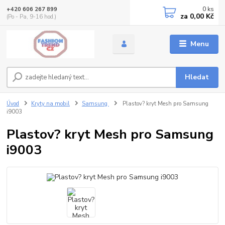
0
ks
+420 606 267 899
za
0,00 Kč
(Po - Pa, 9-16 hod.)
Menu
Hledat
Úvod
Kryty na mobil
Samsung
Plastov? kryt Mesh pro Samsung
i9003
Plastov? kryt Mesh pro Samsung
i9003