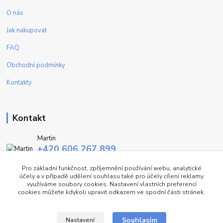
O nás
Jak nakupovat
FAQ
Obchodní podmínky
Kontakty
Kontakt
Martin
+420 606 267 899
(Po - Pa, 9-16 hod.)
Pro základní funkčnost, zpříjemnění používání webu, analytické
účely a v případě udělení souhlasu také pro účely cílení reklamy
info@fashiontrend.cz
využíváme soubory cookies. Nastavení vlastních preferencí
cookies můžete kdykoli upravit odkazem ve spodní části stránek.
Souhlasím
Nastavení