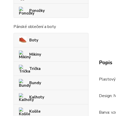
Ponožky
Pánské oblečení a boty
Boty
Mikiny
Popis
Trička
Plastový 
Bundy
Design: 
Kalhoty
Košile
Barva: vz