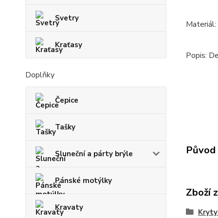
Svetry
Materiál:
Kraťasy
Popis: De
Doplňky
Čepice
Tašky
Původ 
Sluneční a párty brýle
Pánské motýlky
Zboží 
Kravaty
Kryty