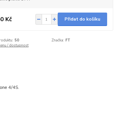
0 Kč
Přidat do košíku
roduktu:
50
Značka:
FT
cenu / dostupnost
hone 4/4S.