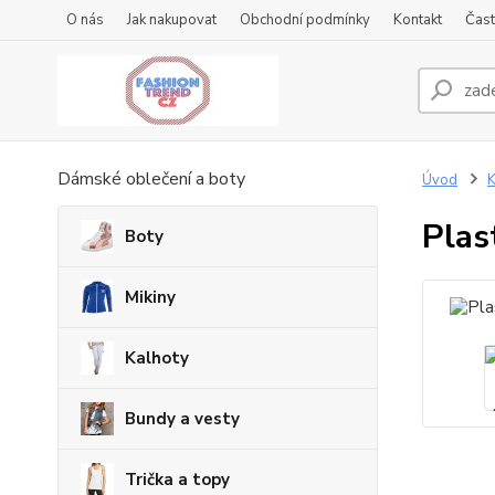
O nás
Jak nakupovat
Obchodní podmínky
Kontakt
Čast
Dámské oblečení a boty
Úvod
K
Plas
Boty
Mikiny
Kalhoty
Bundy a vesty
Trička a topy