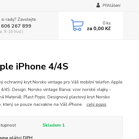
Přihlášení
 si rady? Zavolejte.
0
ks
 606 267 899
za
0,00 Kč
a, 9-16 hod.)
ple iPhone 4/4S
vý ochranný kryt Norsko vintage pro Váš mobilní telefon Apple
 4/4S. Design: Norsko vintage Barva: vzor norské vlajky -
ná Materiál: Plast Popis: Designový plastový kryt Norsko
e, který se pouze nacvakne na Váš iPhone.
celý popis
tupnost
Skladem 1
sme plátci DPH