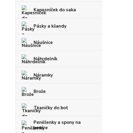
Kapesníček do saka
Pásky a kšandy
Náušnice
Náhrdelník
Náramky
Brože
Tkaničky do bot
Peněženky a spony na
peníze