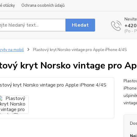
é otázky
Ochrana osobních údajů
Nevíte
Hledat
+420
(Po - P
ryty na mobil
Plastový kryt Norsko vintage pro Apple iPhone 4/4S
tový kryt Norsko vintage pro Ap
Plasto
iPhone
ušpině
vintag
Dos
Nej