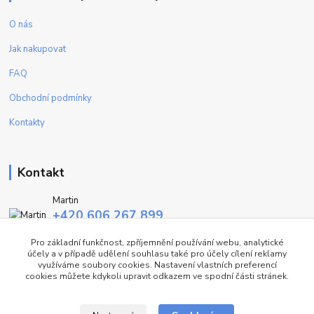
O nás
Jak nakupovat
FAQ
Obchodní podmínky
Kontakty
Kontakt
Martin
+420 606 267 899
(Po - Pa, 9-16 hod.)
Pro základní funkčnost, zpříjemnění používání webu, analytické
účely a v případě udělení souhlasu také pro účely cílení reklamy
info@fashiontrend.cz
využíváme soubory cookies. Nastavení vlastních preferencí
cookies můžete kdykoli upravit odkazem ve spodní části stránek.