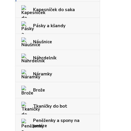
Kapesníček do saka
Pásky a kšandy
Náušnice
Náhrdelník
Náramky
Brože
Tkaničky do bot
Peněženky a spony na
peníze