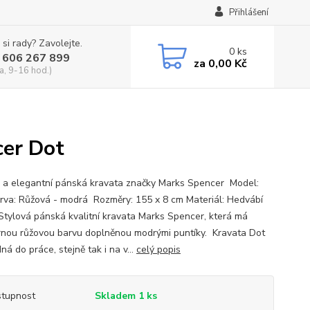
Přihlášení
 si rady? Zavolejte.
0
ks
 606 267 899
za
0,00 Kč
a, 9-16 hod.)
cer Dot
 a elegantní pánská kravata značky Marks Spencer Model:
rva: Růžová - modrá Rozměry: 155 x 8 cm Materiál: Hedvábí
 Stylová pánská kvalitní kravata Marks Spencer, která má
nou růžovou barvu doplněnou modrými puntíky. Kravata Dot
ná do práce, stejně tak i na v...
celý popis
tupnost
Skladem 1 ks