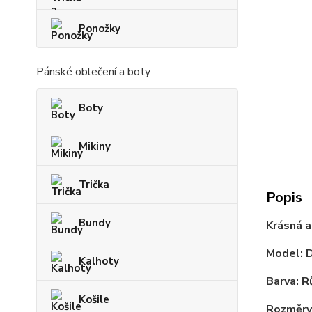
Ponožky
Pánské oblečení a boty
Boty
Mikiny
Trička
Popis
Bundy
Krásná a
Model: 
Kalhoty
Barva: 
Košile
Rozměry