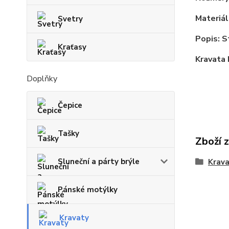
Materiál
Svetry
Popis: S
Kraťasy
Kravata 
Doplňky
Čepice
Tašky
Zboží 
Sluneční a párty brýle
Krav
Pánské motýlky
Kravaty