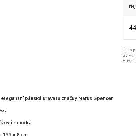
Nej
44
Číslo p
Barva:
Hlídat 
 elegantní pánská kravata značky Marks Spencer
Dot
Růžová - modrá
: 155 x 8 cm