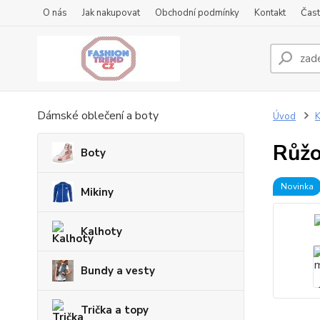
O nás
Jak nakupovat
Obchodní podmínky
Kontakt
Čast
Dámské oblečení a boty
Úvod
K
Růžo
Boty
Novinka
Mikiny
Kalhoty
Bundy a vesty
Trička a topy