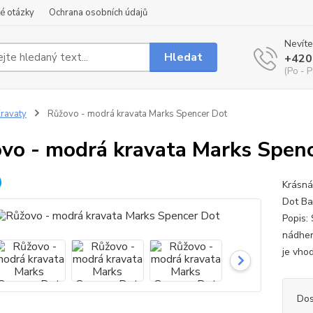
é otázky
Ochrana osobních údajů
Nevíte
Hledat
+420
(Po - P
ravaty
Růžovo - modrá kravata Marks Spencer Dot
vo - modrá kravata Marks Spen
Krásná
Dot Ba
Popis:
nádher
je vhod
Dos