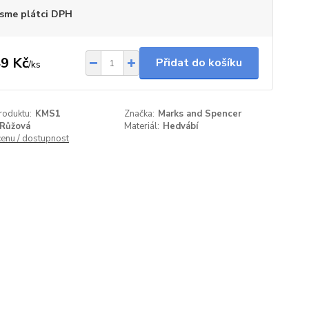
sme plátci DPH
9 Kč
Přidat do košíku
/
ks
roduktu:
KMS1
Značka:
Marks and Spencer
Růžová
Materiál:
Hedvábí
cenu / dostupnost