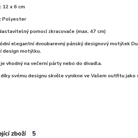
 12 x 6 cm
: Polyester
astavitelný pomocí zkracovače (max. 47 cm)
Módní elegantní dvoubarevný pánský designový motýlek
Du
ní design motýlku.
je vhodný na večerní párty nebo do divadla.
díky svému designu skvěle vynikne ve Vašem outfitu jako 
jící zboží
5