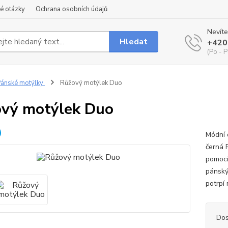
é otázky
Ochrana osobních údajů
Nevíte
Hledat
+420
(Po - P
ánské motýlky
Růžový motýlek Duo
vý motýlek Duo
Módní 
černá 
pomocí
pánský
potrpí 
Dos