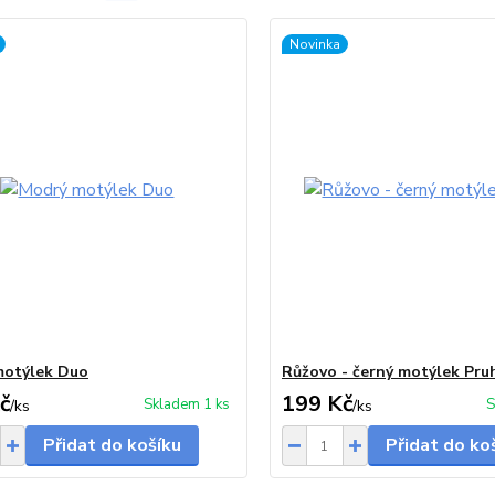
Novinka
motýlek Duo
Růžovo - černý motýlek Pru
č
199 Kč
Skladem 1 ks
S
/
ks
/
ks
Přidat do košíku
Přidat do ko