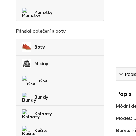
Ponožky
Pánské oblečení a boty
Boty
Mikiny
Popi
Trička
Popis
Bundy
Módní d
Kalhoty
Model: 
Barva: R
Košile