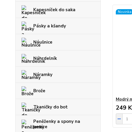
Kapesníček do saka
Novinka
Pásky a kšandy
Náušnice
Náhrdelník
Náramky
Brože
Modrý 
249 K
Tkaničky do bot
Peněženky a spony na
peníze