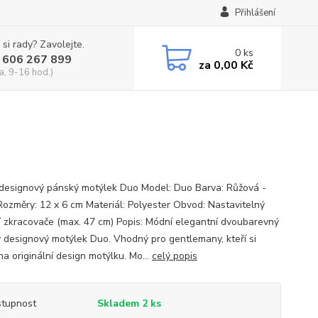
Přihlášení
 si rady? Zavolejte.
0
ks
 606 267 899
za
0,00 Kč
a, 9-16 hod.)
designový pánský motýlek Duo Model: Duo Barva: Růžová -
Rozměry: 12 x 6 cm Materiál: Polyester Obvod: Nastavitelný
 zkracovače (max. 47 cm) Popis: Módní elegantní dvoubarevný
 designový motýlek Duo. Vhodný pro gentlemany, kteří si
na originální design motýlku. Mo...
celý popis
tupnost
Skladem 2 ks