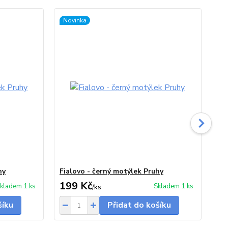
Novinka
No
hy
Fialovo - černý motýlek Pruhy
Če
199 Kč
1
kladem 1 ks
Skladem 1 ks
/
ks
šíku
Přidat do košíku