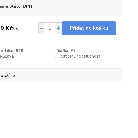
sme plátci DPH
9 Kč
Přidat do košíku
/
ks
roduktu:
979
Značka:
FT
Růžová
Hlídat cenu / dostupnost
zboží
5