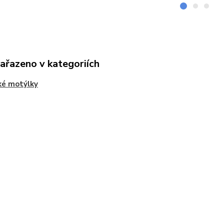
zařazeno v kategoriích
ké motýlky