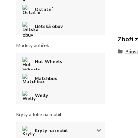
Ostatní
Dětská obuv
Zboží 
Modely autíček
Páns
Hot Wheels
Matchbox
Welly
Kryty a fólie na mobil
Kryty na mobil