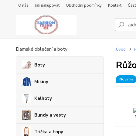
O nás
Jak nakupovat
Obchodní podmínky
Kontakt
Čast
Dámské oblečení a boty
Úvod
P
Růžo
Boty
Novinka
Mikiny
Kalhoty
Bundy a vesty
Trička a topy