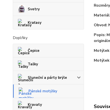
Rozměry:
Svetry
Materiál
Kraťasy
Obvod: N
Popis: 
Doplňky
originál
Motýlek 
Čepice
Motýlek 
Tašky
Sluneční a párty brýle
Pánské motýlky
Kravaty
Souvise