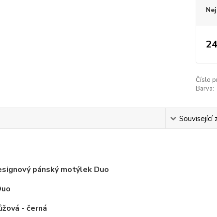
Nej
24
Číslo p
Barva:
s
Související 
esignový pánský motýlek Duo
D
uo
ůžová - černá