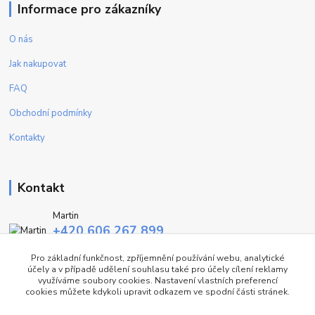
Informace pro zákazníky
O nás
Jak nakupovat
FAQ
Obchodní podmínky
Kontakty
Kontakt
Martin
+420 606 267 899
(Po - Pa, 9-16 hod.)
Pro základní funkčnost, zpříjemnění používání webu, analytické
účely a v případě udělení souhlasu také pro účely cílení reklamy
info@fashiontrend.cz
využíváme soubory cookies. Nastavení vlastních preferencí
cookies můžete kdykoli upravit odkazem ve spodní části stránek.