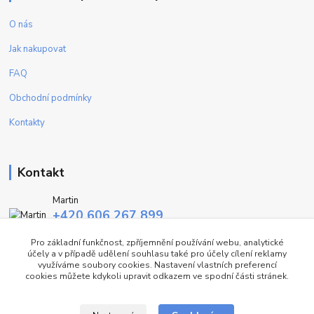
O nás
Jak nakupovat
FAQ
Obchodní podmínky
Kontakty
Kontakt
Martin
+420 606 267 899
(Po - Pa, 9-16 hod.)
Pro základní funkčnost, zpříjemnění používání webu, analytické
účely a v případě udělení souhlasu také pro účely cílení reklamy
info@fashiontrend.cz
využíváme soubory cookies. Nastavení vlastních preferencí
cookies můžete kdykoli upravit odkazem ve spodní části stránek.