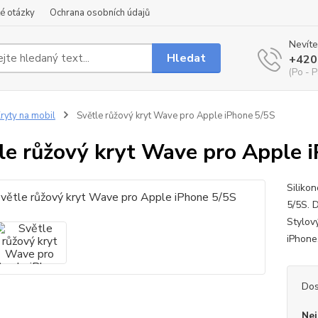
é otázky
Ochrana osobních údajů
Nevíte
Hledat
+420
(Po - P
ryty na mobil
Světle růžový kryt Wave pro Apple iPhone 5/5S
le růžový kryt Wave pro Apple 
Siliko
5/5S. 
Stylov
iPhon
Dos
Nej