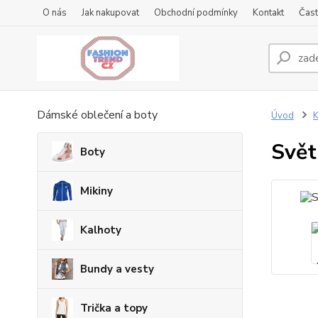
O nás
Jak nakupovat
Obchodní podmínky
Kontakt
Čast
Dámské oblečení a boty
Úvod
K
Svět
Boty
Mikiny
Kalhoty
Bundy a vesty
Trička a topy