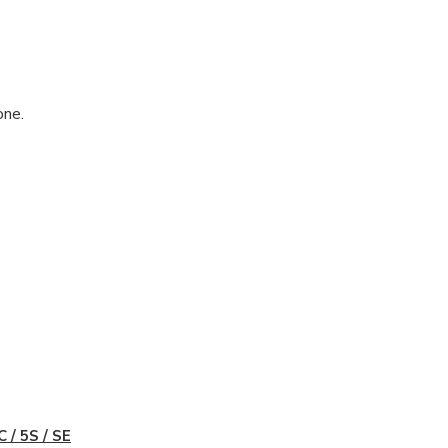
one.
C / 5S / SE