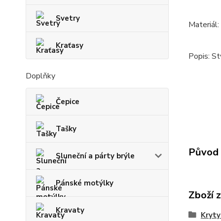
Svetry
Materiál
Kraťasy
Popis: St
Doplňky
Čepice
Tašky
Původ 
Sluneční a párty brýle
Pánské motýlky
Zboží 
Kravaty
Kryty