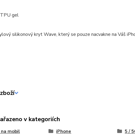
: TPU gel
ylový silikonový kryt Wave, který se pouze nacvakne na Váš iPh
zboží
zařazeno v kategoriích
 na mobil
iPhone
5 / 5