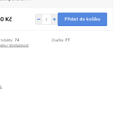
0 Kč
Přidat do košíku
roduktu:
74
Značka:
FT
cenu / dostupnost
S.