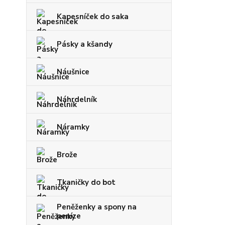
Kapesníček do saka
Pásky a kšandy
Náušnice
Náhrdelník
Náramky
Brože
Tkaničky do bot
Peněženky a spony na
peníze