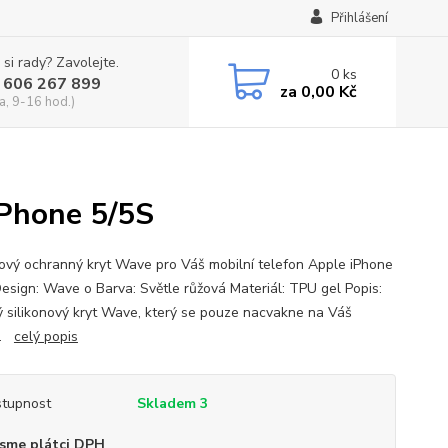
Přihlášení
 si rady? Zavolejte.
0
ks
 606 267 899
za
0,00 Kč
a, 9-16 hod.)
iPhone 5/5S
nový ochranný kryt Wave pro Váš mobilní telefon Apple iPhone
Design: Wave o Barva: Světle růžová Materiál: TPU gel Popis:
ý silikonový kryt Wave, který se pouze nacvakne na Váš
e.
celý popis
tupnost
Skladem 3
sme plátci DPH