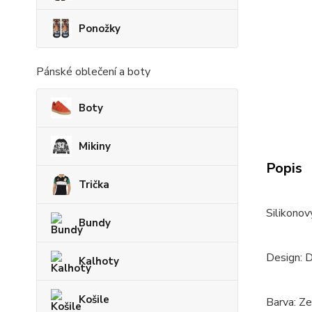
Ponožky
Pánské oblečení a boty
Boty
Mikiny
Popis
Trička
Silikonov
Bundy
Design: D
Kalhoty
Košile
Barva: Ze