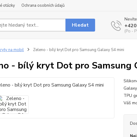
é otázky
Ochrana osobních údajů
Nevíte
Hledat
+420
(Po - P
ryty na mobil
Zeleno - bílý kryt Dot pro Samsung Galaxy S4 mini
no - bílý kryt Dot pro Samsung 
Siliko
Galaxy 
TPU ge
Váš m
Dos
Nej