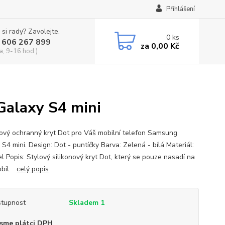
Přihlášení
 si rady? Zavolejte.
0
ks
 606 267 899
za
0,00 Kč
a, 9-16 hod.)
Galaxy S4 mini
nový ochranný kryt Dot pro Váš mobilní telefon Samsung
S4 mini. Design: Dot - puntíčky Barva: Zelená - bílá Materiál:
l Popis: Stylový silikonový kryt Dot, který se pouze nasadí na
obil.
celý popis
tupnost
Skladem 1
sme plátci DPH