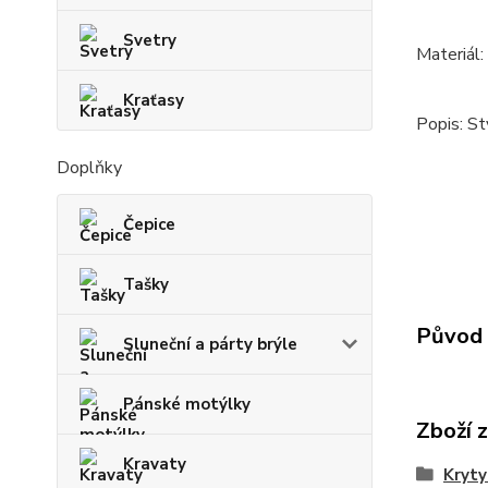
Svetry
Materiál
Kraťasy
Popis: St
Doplňky
Čepice
Tašky
Původ 
Sluneční a párty brýle
Pánské motýlky
Zboží 
Kravaty
Kryty