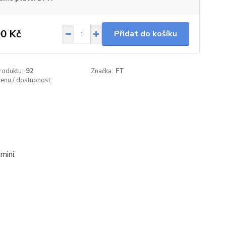
0 Kč
Přidat do košíku
roduktu:
92
Značka:
FT
cenu / dostupnost
mini.