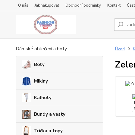
O nás
Jak nakupovat
Obchodní podmínky
Kontakt
Čast
Dámské oblečení a boty
Úvod
K
Zele
Boty
Mikiny
Kalhoty
Bundy a vesty
Trička a topy