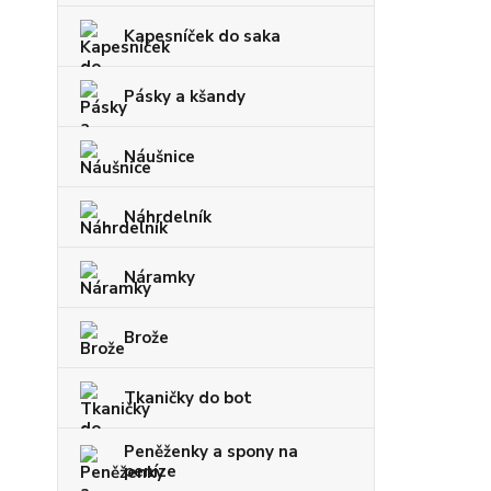
Kapesníček do saka
Pásky a kšandy
Náušnice
Náhrdelník
Náramky
Brože
Tkaničky do bot
Peněženky a spony na
peníze