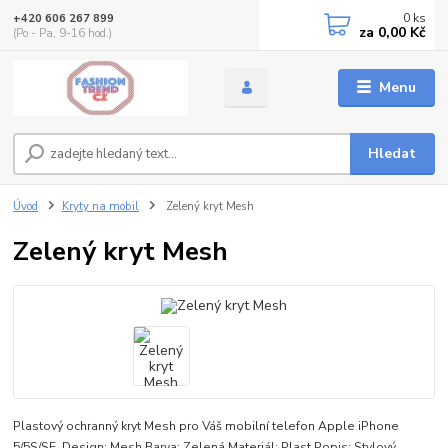
0
ks
+420 606 267 899
za
0,00 Kč
(Po - Pa, 9-16 hod.)
Menu
Hledat
Úvod
Kryty na mobil
Zelený kryt Mesh
Zelený kryt Mesh
Plastový ochranný kryt Mesh pro Váš mobilní telefon Apple iPhone
5/5S/SE. Design: Mesh Barva: Zelená Materiál: Plast Popis: Stylový