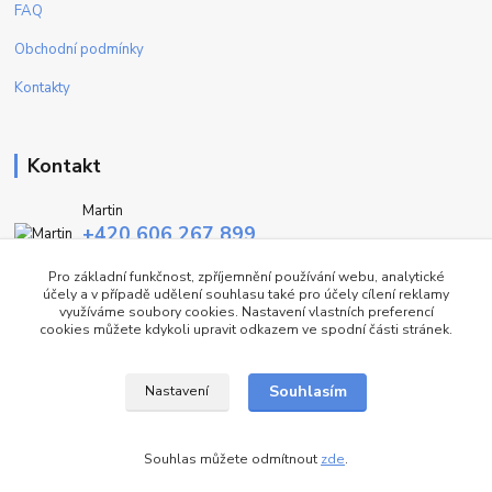
FAQ
Obchodní podmínky
Kontakty
Kontakt
Martin
+420 606 267 899
(Po - Pa, 9-16 hod.)
Pro základní funkčnost, zpříjemnění používání webu, analytické
účely a v případě udělení souhlasu také pro účely cílení reklamy
info@fashiontrend.cz
využíváme soubory cookies. Nastavení vlastních preferencí
cookies můžete kdykoli upravit odkazem ve spodní části stránek.
Souhlasím
Nastavení
©FT
Souhlas můžete odmítnout
zde
.
Vytvořeno na
Eshop-rychle.cz