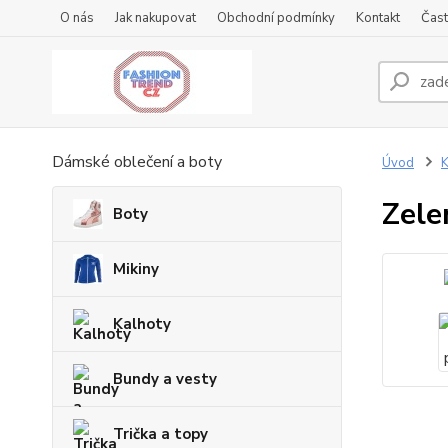
O nás
Jak nakupovat
Obchodní podmínky
Kontakt
Čast
Dámské oblečení a boty
Úvod
K
Zele
Boty
Mikiny
Kalhoty
Bundy a vesty
Trička a topy