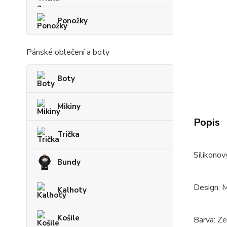
Ponožky
Pánské oblečení a boty
Boty
Mikiny
Popis
Trička
Silikonov
Bundy
Design: 
Kalhoty
Košile
Barva: Z