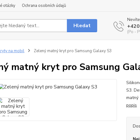
é otázky
Ochrana osobních údajů
Nevíte
Hledat
+420
(Po - P
ryty na mobil
Zelený matný kryt pro Samsung Galaxy S3
ný matný kryt pro Samsung Gal
Siliko
S3. De
matný 
popis
Dos
Nej