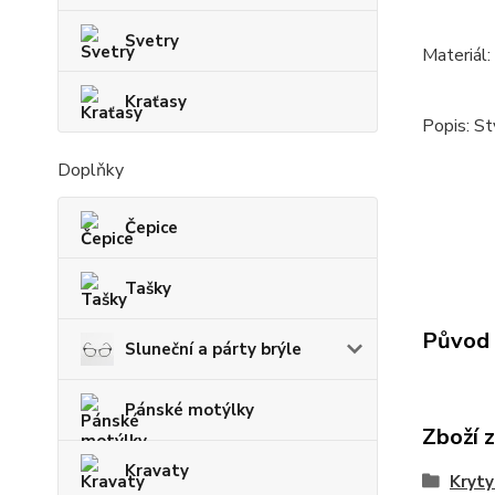
Svetry
Materiál
Kraťasy
Popis: St
Doplňky
Čepice
Tašky
Původ 
Sluneční a párty brýle
Pánské motýlky
Zboží 
Kravaty
Kryty