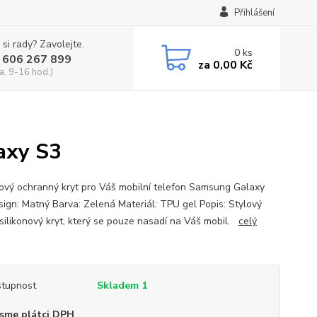
Přihlášení
 si rady? Zavolejte.
0
ks
 606 267 899
za
0,00 Kč
a, 9-16 hod.)
axy S3
nový ochranný kryt pro Váš mobilní telefon Samsung Galaxy
sign: Matný Barva: Zelená Materiál: TPU gel Popis: Stylový
silikonový kryt, který se pouze nasadí na Váš mobil.
celý
tupnost
Skladem 1
sme plátci DPH