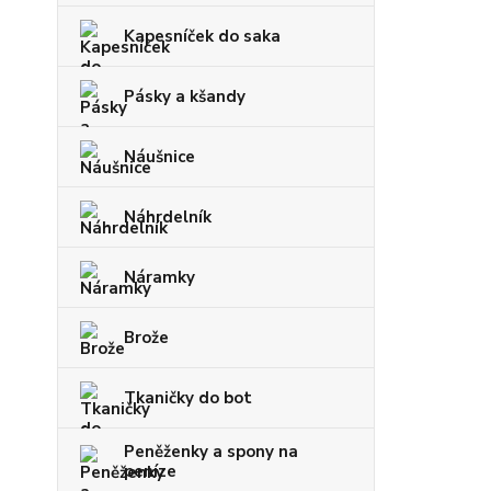
Kapesníček do saka
Pásky a kšandy
Náušnice
Náhrdelník
Náramky
Brože
Tkaničky do bot
Peněženky a spony na
peníze