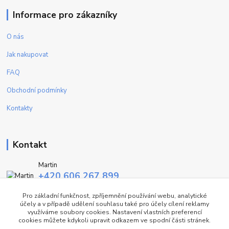
Informace pro zákazníky
O nás
Jak nakupovat
FAQ
Obchodní podmínky
Kontakty
Kontakt
Martin
+420 606 267 899
(Po - Pa, 9-16 hod.)
Pro základní funkčnost, zpříjemnění používání webu, analytické
účely a v případě udělení souhlasu také pro účely cílení reklamy
info@fashiontrend.cz
využíváme soubory cookies. Nastavení vlastních preferencí
cookies můžete kdykoli upravit odkazem ve spodní části stránek.