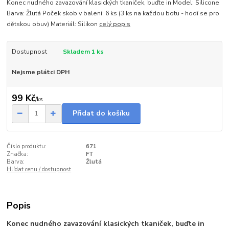
Konec nudného zavazování klasických tkaniček, buďte in Model: Silicone
Barva: Žlutá Poček skob v balení: 6 ks (3 ks na každou botu - hodí se pro
dětskou obuv) Materiál: Silikon
celý popis
Dostupnost
Skladem 1 ks
Nejsme plátci DPH
99 Kč
/
ks
Přidat do košíku
Číslo produktu:
671
Značka:
FT
Barva:
Žlutá
Hlídat cenu / dostupnost
Popis
Konec nudného zavazování klasických tkaniček, buďte in