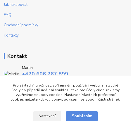
Jak nakupovat
FAQ
Obchodní podmínky
Kontakty
Kontakt
Martin
+420 606 267 899
(Po - Pa, 9-16 hod.)
Pro základní funkčnost, zpříjemnění používání webu, analytické
účely a v případě udělení souhlasu také pro účely cílení reklamy
info@fashiontrend.cz
využíváme soubory cookies. Nastavení vlastních preferencí
cookies můžete kdykoli upravit odkazem ve spodní části stránek.
Souhlasím
Nastavení