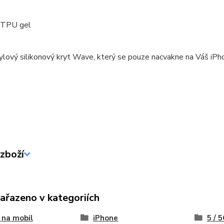
: TPU gel
ylový silikonový kryt Wave, který se pouze nacvakne na Váš iPh
zboží
zařazeno v kategoriích
 na mobil
iPhone
5 / 5