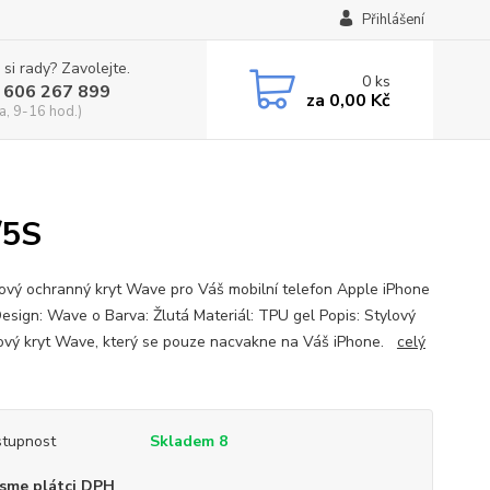
Přihlášení
 si rady? Zavolejte.
0
ks
 606 267 899
za
0,00 Kč
a, 9-16 hod.)
/5S
nový ochranný kryt Wave pro Váš mobilní telefon Apple iPhone
Design: Wave o Barva: Žlutá Materiál: TPU gel Popis: Stylový
nový kryt Wave, který se pouze nacvakne na Váš iPhone.
celý
tupnost
Skladem 8
sme plátci DPH