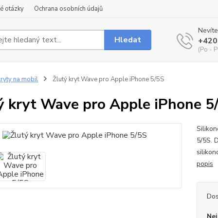
é otázky
Ochrana osobních údajů
Nevíte
Hledat
+420
(Po - P
ryty na mobil
Žlutý kryt Wave pro Apple iPhone 5/5S
ý kryt Wave pro Apple iPhone 5
Siliko
5/5S. 
siliko
popis
Dos
Nej