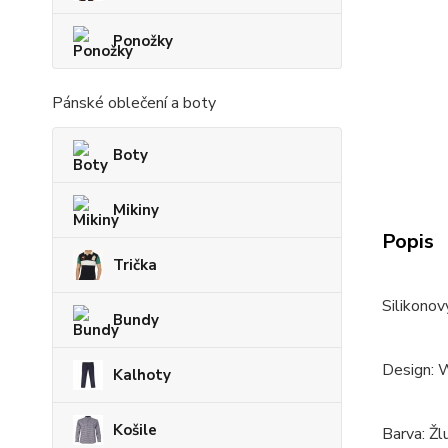
Ponožky
Pánské oblečení a boty
Boty
Mikiny
Popis
Trička
Silikonov
Bundy
Design: 
Kalhoty
Košile
Barva: Žl