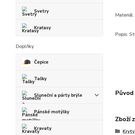
Svetry
Materiál
Kraťasy
Popis: St
Doplňky
Čepice
Tašky
Původ 
Sluneční a párty brýle
Pánské motýlky
Zboží 
Kravaty
Kryty