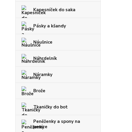
Kapesníček do saka
Pásky a kšandy
Náušnice
Náhrdelník
Náramky
Brože
Tkaničky do bot
Peněženky a spony na
peníze