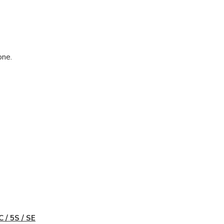
one.
C / 5S / SE