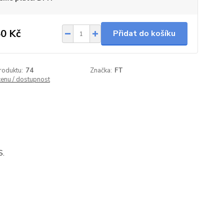
0 Kč
Přidat do košíku
roduktu:
74
Značka:
FT
cenu / dostupnost
S.