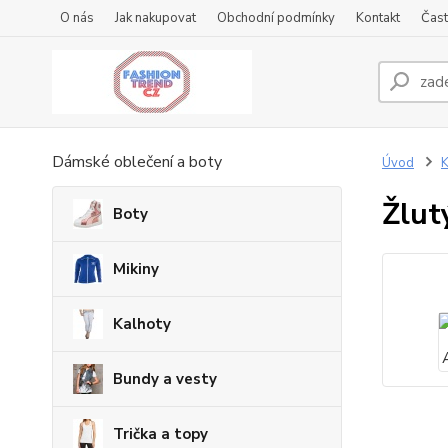
O nás
Jak nakupovat
Obchodní podmínky
Kontakt
Čast
Dámské oblečení a boty
Úvod
K
Žlut
Boty
Mikiny
Kalhoty
Bundy a vesty
Trička a topy