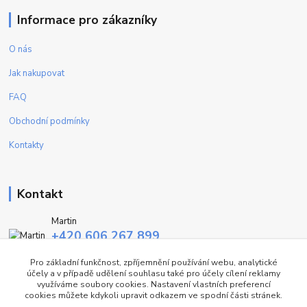
Informace pro zákazníky
O nás
Jak nakupovat
FAQ
Obchodní podmínky
Kontakty
Kontakt
Martin
+420 606 267 899
(Po - Pa, 9-16 hod.)
Pro základní funkčnost, zpříjemnění používání webu, analytické
účely a v případě udělení souhlasu také pro účely cílení reklamy
info@fashiontrend.cz
využíváme soubory cookies. Nastavení vlastních preferencí
cookies můžete kdykoli upravit odkazem ve spodní části stránek.